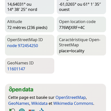
14,64031° ou
-61,0265° ou 61° 1′ 35″
14° 38′ 25″ nord
ouest
Altitude
Open location code
72 mètres (236 pieds)
776WJXRF+4C
Open­Street­Map ID
Caractéristique Open­
Street­Map
node 972454250
place=­locality
Geo­Names ID
11601147
Cette page est basée sur
OpenStreetMap
,
GeoNames
,
Wikidata
et
Wikimedia Commons
.