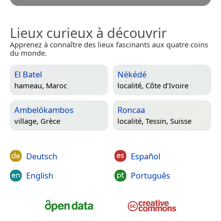
Lieux curieux à découvrir
Apprenez à connaître des lieux fascinants aux quatre coins
du monde.
El Batel
Nékédé
hameau,
Maroc
localité,
Côte d’Ivoire
Ambelókambos
Roncaa
village,
Grèce
localité,
Tessin, Suisse
Deutsch
Español
English
Português