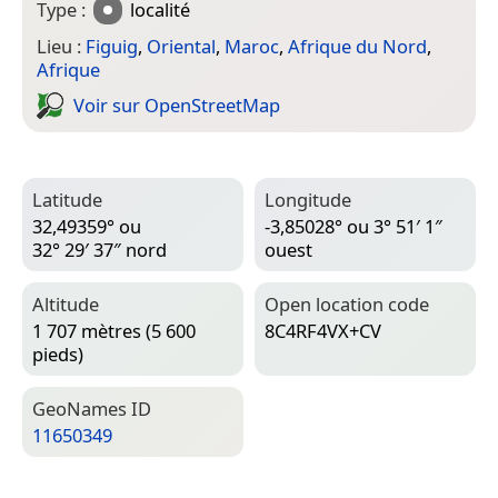
Type :
localité
Lieu :
Figuig
,
Oriental
,
Maroc
,
Afrique du Nord
,
Afrique
Voir sur Open­Street­Map
Latitude
Longitude
32,49359° ou
-3,85028° ou 3° 51′ 1″
32° 29′ 37″ nord
ouest
Altitude
Open location code
1 707 mètres (5 600
8C4RF4VX+CV
pieds)
Geo­Names ID
11650349