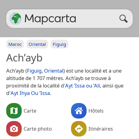
Maroc
Oriental
Figuig
Ach’ayb
Ach’ayb (
Figuig
,
Oriental
) est une localité et a une
altitude de 1 707 mètres. Ach’ayb se trouve à
proximité de la localité d'
Ayt ’Issa ou ’Ali
, ainsi que
d'
Ayt Ihya Ou ’Issa
.
Carte
Hôtels
Carte photo
Itinéraires