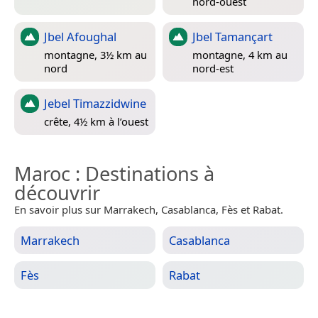
nord-ouest
Jbel Afoughal
Jbel Tamançart
montagne, 3½ km au
montagne, 4 km au
nord
nord-est
Jebel Timazzidwine
crête, 4½ km à l’ouest
Maroc
: Destinations à
découvrir
En savoir plus sur Marrakech, Casablanca, Fès et Rabat.
Marrakech
Casablanca
Fès
Rabat