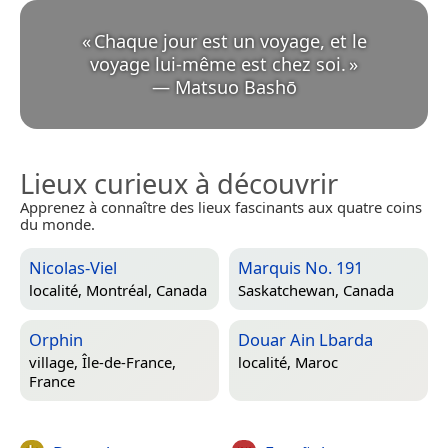
«
Chaque jour est un voyage, et le
voyage lui-même est chez soi.
»
—
Matsuo Bashō
Lieux curieux à découvrir
Apprenez à connaître des lieux fascinants aux quatre coins
du monde.
Nicolas-Viel
Marquis No. 191
localité,
Montréal, Canada
Saskatchewan, Canada
Orphin
Douar Ain Lbarda
village,
Île-de-France,
localité,
Maroc
France