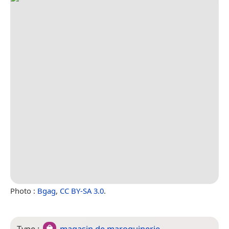
Photo :
Bgag
,
CC BY-SA 3.0
.
Type :
magasin de maroquinerie