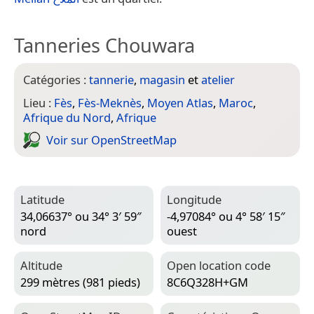
Tanneries Chouwara
Catégories :
tannerie
,
magasin
et
atelier
Lieu :
Fès
,
Fès-Meknès
,
Moyen Atlas
,
Maroc
,
Afrique du Nord
,
Afrique
Voir sur Open­Street­Map
Latitude
Longitude
34,06637° ou 34° 3′ 59″
-4,97084° ou 4° 58′ 15″
nord
ouest
Altitude
Open location code
299 mètres (981 pieds)
8C6Q328H+GM