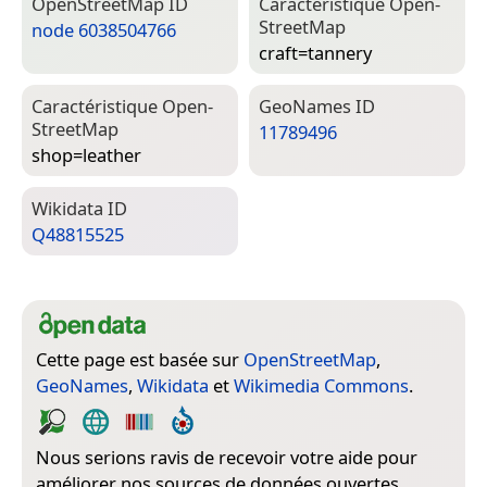
Open­Street­Map ID
Caractéristique Open­
Street­Map
node 6038504766
craft=­tannery
Caractéristique Open­
Geo­Names ID
Street­Map
11789496
shop=­leather
Wiki­data ID
Q48815525
Cette page est basée sur
OpenStreetMap
,
GeoNames
,
Wikidata
et
Wikimedia Commons
.
Nous serions ravis de recevoir votre aide pour
améliorer nos sources de données ouvertes.