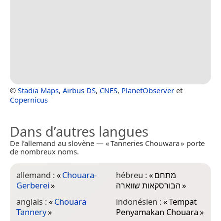
©
Stadia Maps
,
Airbus DS
,
CNES
,
PlanetObserver
et
Copernicus
Dans d’autres langues
De l’allemand au slovène — « Tanneries Chouwara » porte
de nombreux noms.
allemand :
«
Chouara-
hébreu :
«
מתחם
Gerberei
»
הבורסקאות שווארה
»
anglais :
«
Chouara
indonésien :
«
Tempat
Tannery
»
Penyamakan Chouara
»