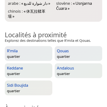
arabe :
«
دار شوارة للدبغ
»
slovène :
«
Usnjarna
Čuara
»
chinois :
«
休瓦拉鞣革
場
»
Localités à proximité
Explorez des destinations telles que R’mila et Qouas.
R’mila
Qouas
quartier
quartier
Keddane
Andalous
quartier
quartier
Sidi Boujida
quartier