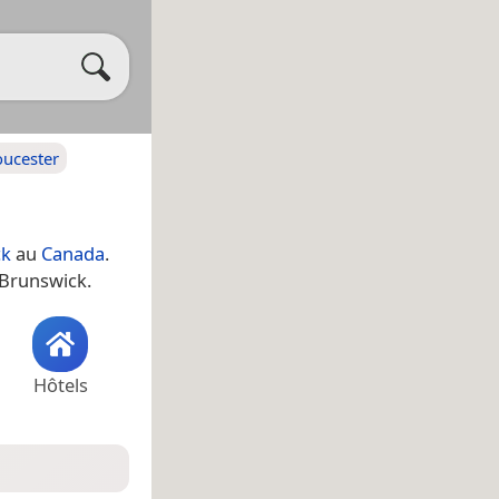
ucester
ck
au
Canada
.
-Brunswick.
Hôtels