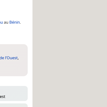
au
au
Bénin
.
de l’Ouest
,
 est