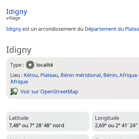
Idigny
village
Idigny
est un arrondissement du
Département du Plate
Idigny
Type :
localité
Lieu :
Kétou
,
Plateau
,
Bénin méridional
,
Bénin
,
Afrique 
Afrique
Voir sur Open­Street­Map
Latitude
Longitude
7,48° ou 7° 28′ 48″ nord
2,69° ou 2° 41′ 24″