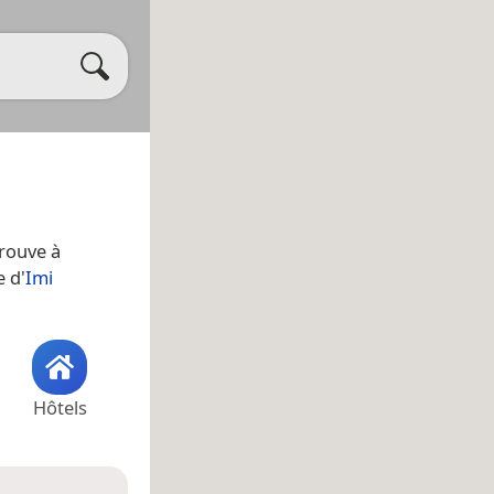
 trouve à
e d'
Imi
Hôtels