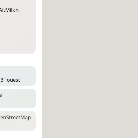
AitMilk
»,
13″ ouest
e
en­Street­Map