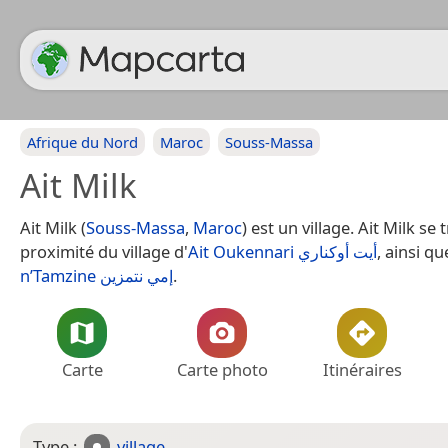
Afrique du Nord
Maroc
Souss-Massa
Ait Milk
Ait Milk (
Souss-Massa
,
Maroc
) est un village. Ait Milk se
proximité du village d'
Ait Oukennari أيت أوكناري
, ainsi qu
n’Tamzine إمي نتمزين
.
Carte
Carte photo
Itinéraires
Type :
village