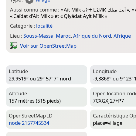
Aussi connu comme :
«
Ait Milk ⴰⵢⵜ ⵎⵉⵍⴽ آيت ميلك
», «
«
Caïdat d’Ait Milk
» et «
Qiyādat Āyit Mīlik
»
Catégorie :
localité
Lieu :
Souss-Massa
,
Maroc
,
Afrique du Nord
,
Afrique
Voir sur Open­Street­Map
Latitude
Longitude
29,9519° ou 29° 57′ 7″ nord
-9,3868° ou 9° 23′ 
Altitude
Open location cod
157 mètres (515 pieds)
7CXGXJ27+P7
Open­Street­Map ID
Caractéristique Op
node 2157745534
place=­village