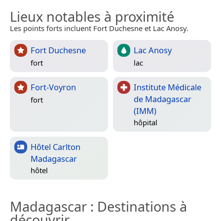
Lieux notables à proximité
Les points forts incluent Fort Duchesne et Lac Anosy.
Fort Duchesne
Lac Anosy
fort
lac
Fort-Voyron
Institute Médicale
de Madagascar
fort
(IMM)
hôpital
Hôtel Carlton
Madagascar
hôtel
Madagascar
: Destinations à
découvrir