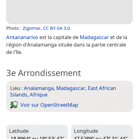
Photo :
Zigomar
,
CC BY-SA 3.0
.
Antananarivo
est la capitale de
Madagascar
et de la
région d'Analamanga située dans la partie centrale
de l'île.
3e Arrondissement
Lieu :
Analamanga
,
Madagascar
,
East African
Islands
,
Afrique
Voir sur Open­Street­Map
Latitude
Longitude
-18,8964° ou 18° 53′ 47″
47,5289° ou 47° 31′ 44″