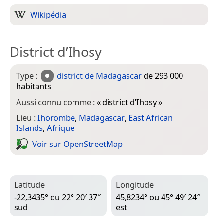
Wikipédia
District d’Ihosy
Type :
district de Madagascar
de 293 000
habitants
Aussi connu comme :
«
district d’Ihosy
»
Lieu :
Ihorombe
,
Madagascar
,
East African
Islands
,
Afrique
Voir sur Open­Street­Map
Latitude
Longitude
-22,3435° ou 22° 20′ 37″
45,8234° ou 45° 49′ 24″
sud
est