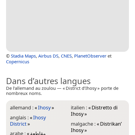
©
Stadia Maps
,
Airbus DS
,
CNES
,
PlanetObserver
et
Copernicus
Dans d’autres langues
De l’allemand au zoulou — « District d’Ihosy » porte de
nombreux noms.
allemand :
«
Ihosy
»
italien :
«
Distretto di
Ihosy
»
anglais :
«
Ihosy
District
»
malgache :
«
Distrikan’
Ihosy
»
arabe :
«
مقاطعة