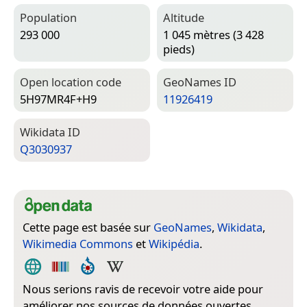
Population
Altitude
293 000
1 045 mètres (3 428
pieds)
Open location code
Geo­Names ID
5H97MR4F+H9
11926419
Wiki­data ID
Q3030937
Cette page est basée sur
GeoNames
,
Wikidata
,
Wikimedia Commons
et
Wikipédia
.
Nous serions ravis de recevoir votre aide pour
améliorer nos sources de données ouvertes.