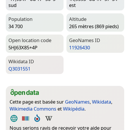
sud
est
Population
Altitude
34 700
265 mètres (869 pieds)
Open location code
Geo­Names ID
5HJ63X85+4P
11926430
Wiki­data ID
Q3031551
Cette page est basée sur
GeoNames
,
Wikidata
,
Wikimedia Commons
et
Wikipédia
.
Nous serions ravis de recevoir votre aide pour