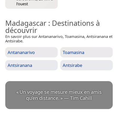
l’ouest
Madagascar
: Destinations à
découvrir
En savoir plus sur Antananarivo, Toamasina, Antsiranana et
Antsirabe.
Antananarivo
Toamasina
Antsiranana
Antsirabe
«
Un voyage se mesure mieux en amis
qu’en distance.
»
—
Tim Cahill