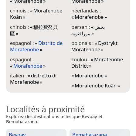
«
Morafenobe
»
Morafenobe
»
chinois :
«
Morafenobe
néerlandais :
Koān
»
«
Morafenobe
»
chinois :
«
穆拉費努貝
persan :
«
بخش
區
»
مورافنوبه
»
espagnol :
«
Distrito de
polonais :
«
Dystrykt
Morafenobe
»
Morafenobe
»
espagnol :
zoulou :
«
Morafenobe
«
Morafenobe
»
District
»
italien :
«
distretto di
«
Morafenobe
»
Morafenobe
»
«
Morafenobe Koān
»
Localités à proximité
Explorez des destinations telles que Bevoay et
Bemahatazana.
Bevoay
Bemahatazana