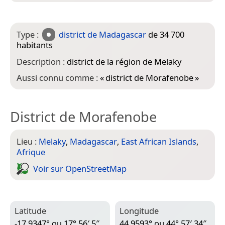
Type :
district de Madagascar
de 34 700
habitants
Description :
district de la région de Melaky
Aussi connu comme :
«
district de Morafenobe
»
District de Morafenobe
Lieu :
Melaky
,
Madagascar
,
East African Islands
,
Afrique
Voir sur Open­Street­Map
Latitude
Longitude
-17,9347° ou 17° 56′ 5″
44,9593° ou 44° 57′ 34″