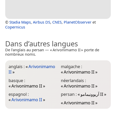
©
Stadia Maps
,
Airbus DS
,
CNES
,
PlanetObserver
et
Copernicus
Dans d’autres langues
De l’anglais au persan — « Arivonimamo II » porte de
nombreux noms.
anglais :
«
Arivonimamo
malgache :
II
»
«
Arivonimamo II
»
basque :
néerlandais :
«
Arivonimamo II
»
«
Arivonimamo II
»
espagnol :
persan :
«
آریوونیمامو II
»
«
Arivonimamo II
»
«
Arivonimamo II
»