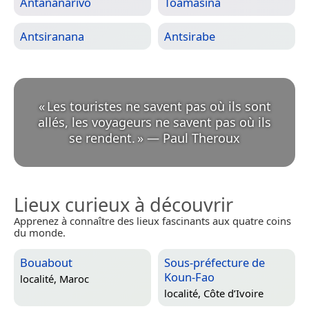
Antananarivo
Toamasina
Antsiranana
Antsirabe
«
Les touristes ne savent pas où ils sont
allés, les voyageurs ne savent pas où ils
se rendent.
»
—
Paul Theroux
Lieux curieux à découvrir
Apprenez à connaître des lieux fascinants aux quatre coins
du monde.
Bouabout
Sous-préfecture de
Koun-Fao
localité,
Maroc
localité,
Côte d’Ivoire