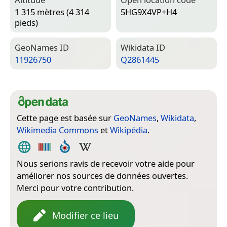
1 315 mètres (4 314
5HG9X4VP+H4
pieds)
Geo­Names ID
Wiki­data ID
11926750
Q2861445
Cette page est basée sur
GeoNames
,
Wikidata
,
Wikimedia Commons
et
Wikipédia
.
Nous serions ravis de recevoir votre aide pour
améliorer nos sources de données ouvertes.
Merci pour votre contribution.
Modifier ce lieu