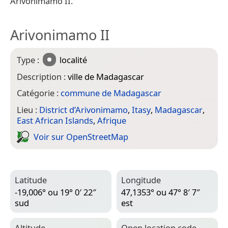
Arivonimamo II.
Arivonimamo II
Type :
localité
Description :
ville de Madagascar
Catégorie :
commune de Madagascar
Lieu :
District d’Arivonimamo
,
Itasy
,
Madagascar
,
East African Islands
,
Afrique
Voir sur Open­Street­Map
Latitude
Longitude
-19,006° ou 19° 0′ 22″
47,1353° ou 47° 8′ 7″
sud
est
Altitude
Open location code