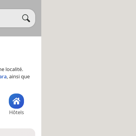
ne localité.
ara
, ainsi que
Hôtels