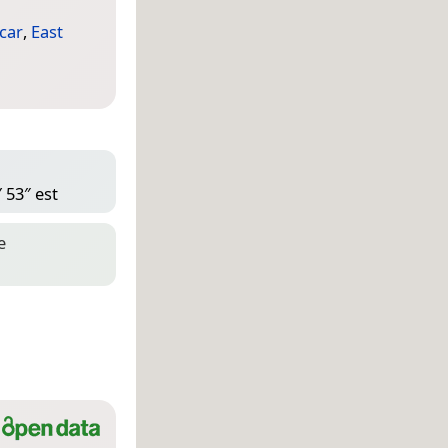
car
,
East
 53″ est
e