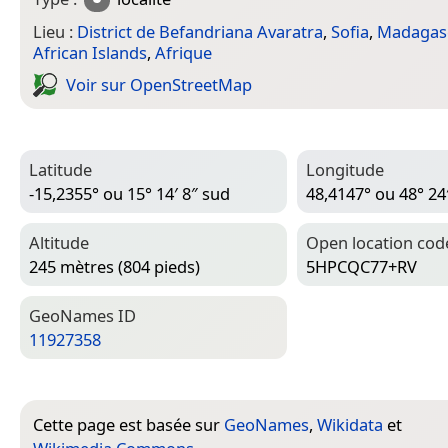
Lieu :
District de Befandriana Avaratra
,
Sofia
,
Madagas
African Islands
,
Afrique
Voir sur Open­Street­Map
Latitude
Longitude
-15,2355° ou 15° 14′ 8″ sud
48,4147° ou 48° 24′
Altitude
Open location cod
245 mètres (804 pieds)
5HPCQC77+RV
Geo­Names ID
11927358
Cette page est basée sur
GeoNames
,
Wikidata
et