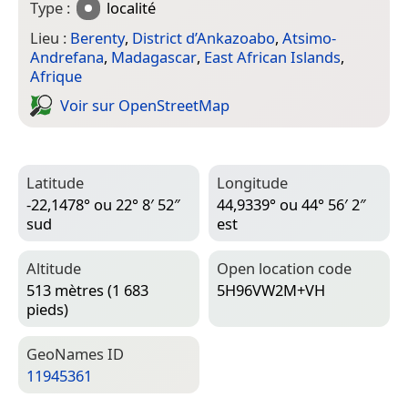
Type :
localité
Lieu :
Berenty
,
District d’Ankazoabo
,
Atsimo-
Andrefana
,
Madagascar
,
East African Islands
,
Afrique
Voir sur Open­Street­Map
Latitude
Longitude
-22,1478° ou 22° 8′ 52″
44,9339° ou 44° 56′ 2″
sud
est
Altitude
Open location code
513 mètres (1 683
5H96VW2M+VH
pieds)
Geo­Names ID
11945361