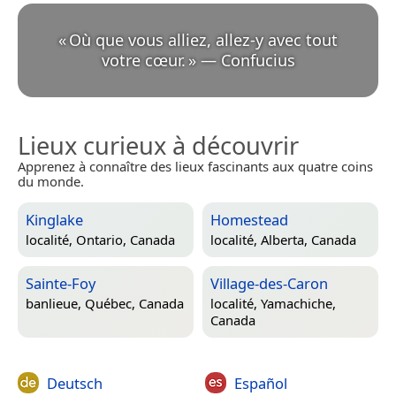
«
Où que vous alliez, allez-y avec tout
votre cœur.
»
—
Confucius
Lieux curieux à découvrir
Apprenez à connaître des lieux fascinants aux quatre coins
du monde.
Kinglake
Homestead
localité,
Ontario, Canada
localité,
Alberta, Canada
Sainte-Foy
Village-des-Caron
banlieue,
Québec, Canada
localité,
Yamachiche,
Canada
Deutsch
Español