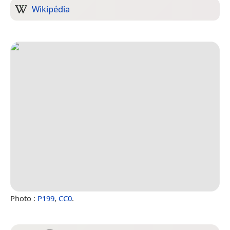
Wikipédia
Photo :
P199
,
CC0
.