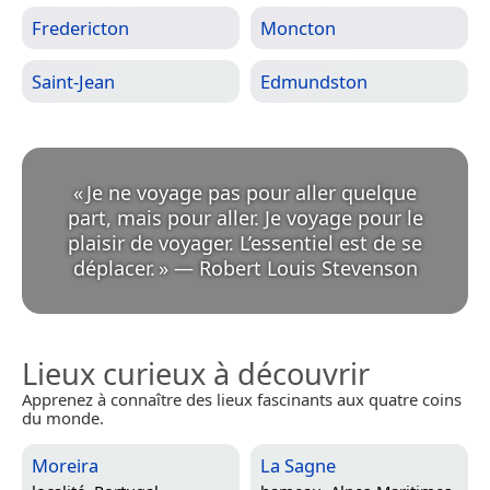
Fredericton
Moncton
Saint-Jean
Edmundston
«
Je ne voyage pas pour aller quelque
part, mais pour aller. Je voyage pour le
plaisir de voyager. L’essentiel est de se
déplacer.
»
—
Robert Louis Stevenson
Lieux curieux à découvrir
Apprenez à connaître des lieux fascinants aux quatre coins
du monde.
Moreira
La Sagne