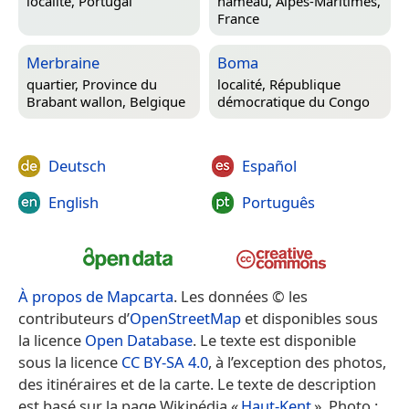
localité,
Portugal
hameau,
Alpes-Maritimes,
France
Merbraine
Boma
quartier,
Province du
localité,
République
Brabant wallon, Belgique
démocratique du Congo
Deutsch
Español
English
Português
À propos de Mapcarta
. Les données © les
contributeurs d’
OpenStreetMap
et disponibles sous
la licence
Open Database
. Le texte est disponible
sous la licence
CC BY-SA 4.0
, à l’exception des photos,
des itinéraires et de la carte. Le texte de description
est basé sur la page Wikipédia «
Haut-Kent
». Photo :