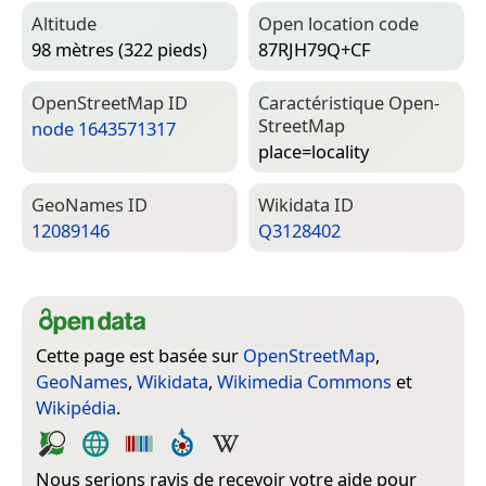
Altitude
Open location code
98 mètres (322 pieds)
87RJH79Q+CF
Open­Street­Map ID
Caractéristique Open­
Street­Map
node 1643571317
place=­locality
Geo­Names ID
Wiki­data ID
12089146
Q3128402
Cette page est basée sur
OpenStreetMap
,
GeoNames
,
Wikidata
,
Wikimedia Commons
et
Wikipédia
.
Nous serions ravis de recevoir votre aide pour