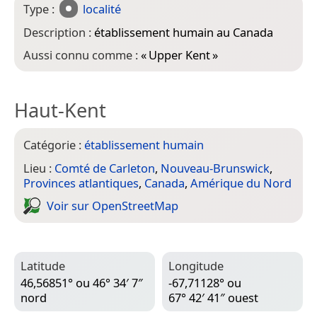
Type :
localité
Description :
établissement humain au Canada
Aussi connu comme :
«
Upper Kent
»
Haut-Kent
Catégorie :
établissement humain
Lieu :
Comté de Carleton
,
Nouveau-Brunswick
,
Provinces atlantiques
,
Canada
,
Amérique du Nord
Voir sur Open­Street­Map
Latitude
Longitude
46,56851° ou 46° 34′ 7″
-67,71128° ou
nord
67° 42′ 41″ ouest