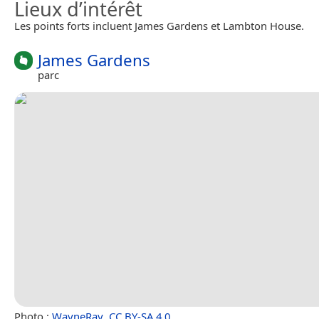
Lieux d’intérêt
Les points forts incluent James Gardens et Lambton House.
James Gardens
parc
Photo :
WayneRay
,
CC BY-SA 4.0
.