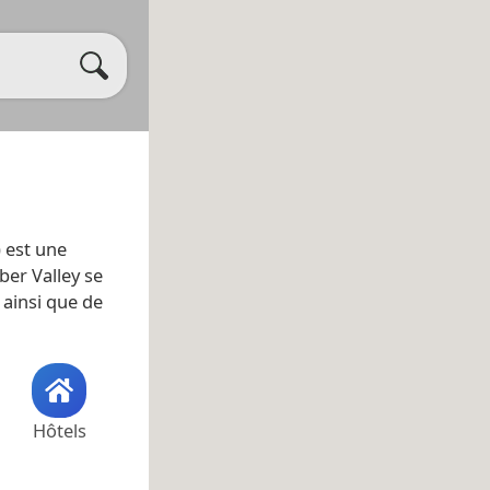
) est une
ber Valley se
, ainsi que de
Hôtels