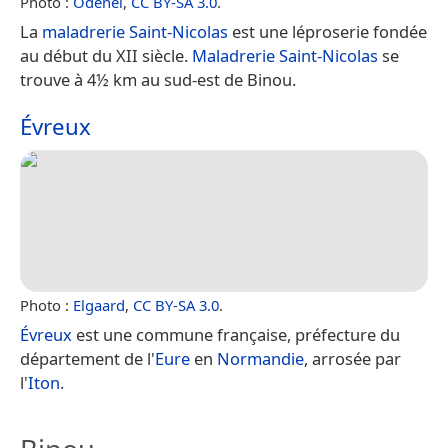
Photo :
Odenel
,
CC BY-SA 3.0
.
La
maladrerie Saint-Nicolas
est une léproserie fondée
au début du XII siècle.
Maladrerie Saint-Nicolas
se
trouve à 4½ km au sud-est de Binou.
Évreux
Photo :
Elgaard
,
CC BY-SA 3.0
.
Évreux
est une commune française, préfecture du
département de l'
Eure
en
Normandie
, arrosée par
l'
Iton
.