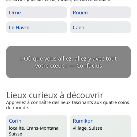
Orne
Rouen
Le Havre
Caen
«
Où que vous alliez, allez-y avec tout
votre cœur.
»
—
Confucius
Lieux curieux à découvrir
Apprenez à connaître des lieux fascinants aux quatre coins
du monde.
Corin
Rümikon
localité,
Crans-Montana,
village,
Suisse
Suisse