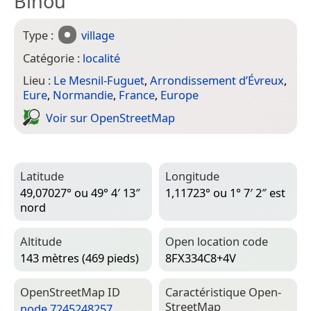
Binou
Type :
village
Catégorie :
localité
Lieu :
Le Mesnil-Fuguet
,
Arrondissement d’Évreux
,
Eure
,
Normandie
,
France
,
Europe
Voir sur Open­Street­Map
Latitude
Longitude
49,07027° ou 49° 4′ 13″
1,11723° ou 1° 7′ 2″ est
nord
Altitude
Open location code
143 mètres (469 pieds)
8FX334C8+4V
Open­Street­Map ID
Caractéristique Open­
Street­Map
node 7245248257