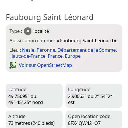
Faubourg Saint-Léonard
Type :
localité
Aussi connu comme :
«
Faubourg Saint-Leonard
»
Lieu :
Nesle
,
Péronne
,
Département de la Somme
,
Hauts-de-France
,
France
,
Europe
Voir sur Open­Street­Map
Latitude
Longitude
49,75695° ou
2,90063° ou 2° 54′ 2″
49° 45′ 25″ nord
est
Altitude
Open location code
73 mètres (240 pieds)
8FX4QW42+Q7