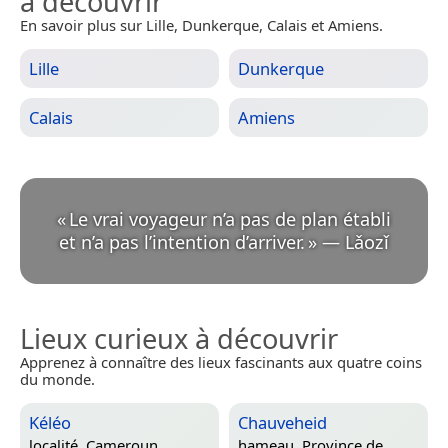
à découvrir
En savoir plus sur Lille, Dunkerque, Calais et Amiens.
Lille
Dunkerque
Calais
Amiens
«
Le vrai voyageur n’a pas de plan établi
et n’a pas l’intention d’arriver.
»
—
Lǎozǐ
Lieux curieux à découvrir
Apprenez à connaître des lieux fascinants aux quatre coins
du monde.
Kéléo
Chauveheid
localité,
Cameroun
hameau,
Province de