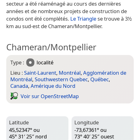
secteur a été réaménagé au cours des dernières
années et de nombreux projets de construction de
condos ont été complétés.
Le Triangle
se trouve à 3½
km au sud-est de Chameran/Montpellier.
Chameran/Montpellier
Type :
localité
Lieu :
Saint-Laurent
,
Montréal
,
Agglomération de
Montréal
,
Southwestern Quebec
,
Québec
,
Canada
,
Amérique du Nord
Voir sur Open­Street­Map
Latitude
Longitude
45,52347° ou
-73,67361° ou
45° 31′ 25″ nord
73° 40′ 25″ ouest