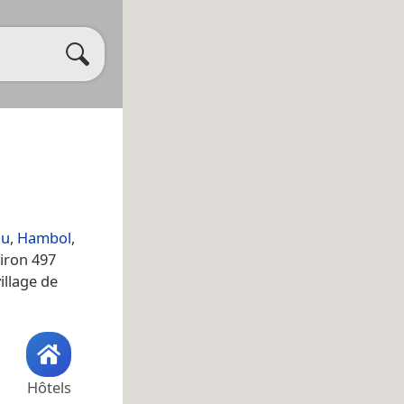
ou
,
Hambol
,
viron 497
illage de
Hôtels