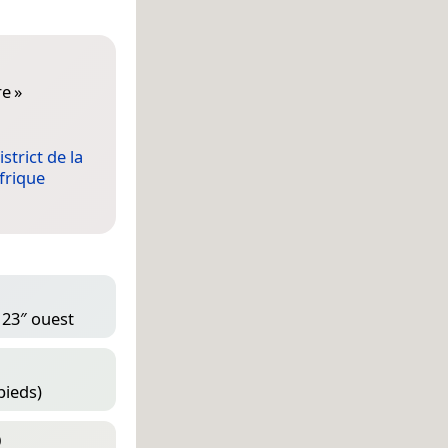
re
»
istrict de la
frique
 23″ ouest
pieds)
D