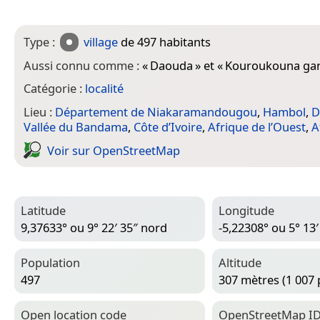
Type :
village
de 497 habitants
Aussi connu comme :
«
Daouda
» et «
Kouroukouna ga
Catégorie :
localité
Lieu :
Département de Niakaramandougou
,
Hambol
,
D
Vallée du Bandama
,
Côte d’Ivoire
,
Afrique de l’Ouest
,
A
Voir sur Open­Street­Map
Latitude
Longitude
9,37633° ou 9° 22′ 35″ nord
-5,22308° ou 5° 13′
Population
Altitude
497
307 mètres (1 007 
Open location code
Open­Street­Map I