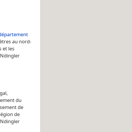
département
mètres au nord-
 et les
 Ndingler
gal,
sement du
dissement de
région de
 Ndingler