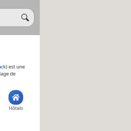
ack
) est une
lage de
Hôtels