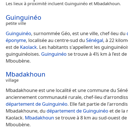
Les lieux à proximité incluent Guinguinéo et Mbadakhoun.
Guinguinéo
petite ville
Guinguinéo
, surnommée Géo, est une ville, chef-lieu du
éponyme
, localisée au centre-sud du
Sénégal
, à 22 kilo
est de
Kaolack
. Les habitants s'appellent les guinguinéois
guinguinéoises.
Guinguinéo
se trouve à 4½ km à l’est de
Mboubène.
Mbadakhoun
village
Mbadakhoune est une localité et une commune du Séné
anciennement communauté rurale, chef-lieu d'arrondis
département de Guinguinéo
. Elle fait partie de l'arron
Mbadakhoune, du
département de Guinguinéo
et de la 
Kaolack.
Mbadakhoun
se trouve à 8 km au sud-ouest de
Mboubène.