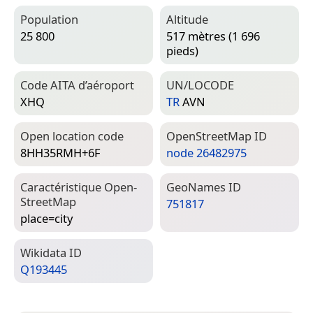
Population
Altitude
25 800
517 mètres (1 696
pieds)
Code AITA d’aéroport
UN/LOCODE
XHQ
TR
AVN
Open location code
Open­Street­Map ID
8HH35RMH+6F
node 26482975
Caractéristique Open­
Geo­Names ID
Street­Map
751817
place=­city
Wiki­data ID
Q193445