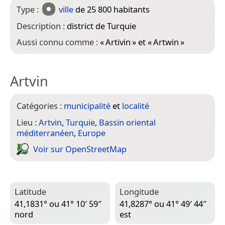
Type :
ville
de 25 800 habitants
Description :
district de Turquie
Aussi connu comme :
«
Artivin
» et «
Artwin
»
Artvin
Catégories :
municipalité
et
localité
Lieu :
Artvin
,
Turquie
,
Bassin oriental
méditerranéen
,
Europe
Voir sur Open­Street­Map
Latitude
Longitude
41,1831° ou 41° 10′ 59″
41,8287° ou 41° 49′ 44″
nord
est