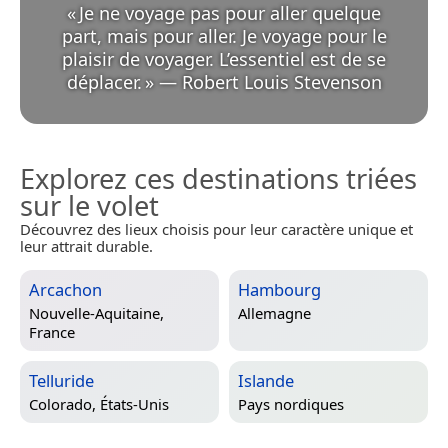
«
Je ne voyage pas pour aller quelque
part, mais pour aller. Je voyage pour le
plaisir de voyager. L’essentiel est de se
déplacer.
»
—
Robert Louis Stevenson
Explorez ces destinations triées
sur le volet
Découvrez des lieux choisis pour leur caractère unique et
leur attrait durable.
Arcachon
Hambourg
Nouvelle-Aquitaine,
Allemagne
France
Telluride
Islande
Colorado, États-Unis
Pays nordiques