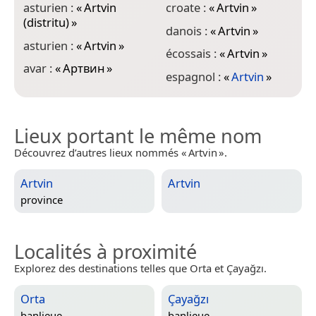
asturien :
«
Artvin
croate :
«
Artvin
»
i
(distritu)
»
danois :
«
Artvin
»
i
asturien :
«
Artvin
»
écossais :
«
Artvin
»
j
avar :
«
Артвин
»
espagnol :
«
Artvin
»
Lieux portant le même nom
Découvrez d’autres lieux nommés « Artvin ».
Artvin
Artvin
province
Localités à proximité
Explorez des destinations telles que Orta et Çayağzı.
Orta
Çayağzı
banlieue
banlieue