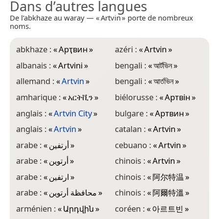
Dans d’autres langues
De l’abkhaze au waray — « Artvin » porte de nombreux
noms.
abkhaze :
«
Арҭвин
»
azéri :
«
Artvin
»
e
albanais :
«
Artvini
»
bengali :
«
আর্টভিন
»
f
allemand :
«
Artvin
»
bengali :
«
আর্তভিন
»
g
amharique :
«
አርትቪን
»
biélorusse :
«
Артвін
»
g
anglais :
«
Artvin City
»
bulgare :
«
Артвин
»
g
anglais :
«
Artvin
»
catalan :
«
Artvin
»
g
arabe :
«
أرتفين
»
cebuano :
«
Artvin
»
h
arabe :
«
أرتوين
»
chinois :
«
Artvin
»
h
arabe :
«
ارتفين
»
chinois :
«
阿尔特温
»
h
arabe :
«
محافظة أرتوين
»
chinois :
«
阿爾特溫
»
h
arménien :
«
Արդվին
»
coréen :
«
아르트빈
»
i