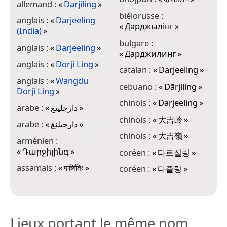
allemand :
«
Darjiling
»
«
biélorusse :
anglais :
«
Darjeeling
«
Дарджылінг
»
e
(India)
»
bulgare :
e
anglais :
«
Darjeeling
»
«
Дарджилинг
»
e
anglais :
«
Dorji Ling
»
catalan :
«
Darjeeling
»
«
anglais :
«
Wangdu
cebuano :
«
Dārjiling
»
e
Dorji Ling
»
«
chinois :
«
Darjeeling
»
arabe :
«
دارجلينغ
»
e
chinois :
«
大吉岭
»
arabe :
«
دارجيلنغ
»
f
chinois :
«
大吉嶺
»
arménien :
g
«
Դարջիլինգ
»
coréen :
«
다르질링
»
g
assamais :
«
দাৰ্জিলিং
»
coréen :
«
다즐링
»
Lieux portant le même nom