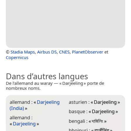
©
Stadia Maps
,
Airbus DS
,
CNES
,
PlanetObserver
et
Copernicus
Dans d’autres langues
De l’allemand au waray — « Darjeeling » porte de
nombreux noms.
allemand :
«
Darjeeling
asturien :
«
Darjeeling
»
c
(India)
»
basque :
«
Darjeeling
»
c
allemand :
bengali :
«
দার্জিলিং
»
d
«
Darjeeling
»
bhojpuri :
«
दार्जीलिंग
»
e