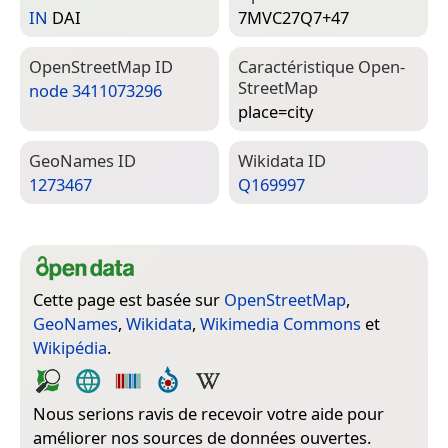
IN
DAI
7MVC27Q7+47
Open­Street­Map ID
Caractéristique Open­
Street­Map
node 3411073296
place=­city
Geo­Names ID
Wiki­data ID
1273467
Q169997
Cette page est basée sur
OpenStreetMap
,
GeoNames
,
Wikidata
,
Wikimedia Commons
et
Wikipédia
.
Nous serions ravis de recevoir votre aide pour
améliorer nos sources de données ouvertes.