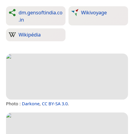
dm.gensoftindia.co
Wikivoyage
.in
Wikipédia
Photo :
Darkone
,
CC BY-SA 3.0
.