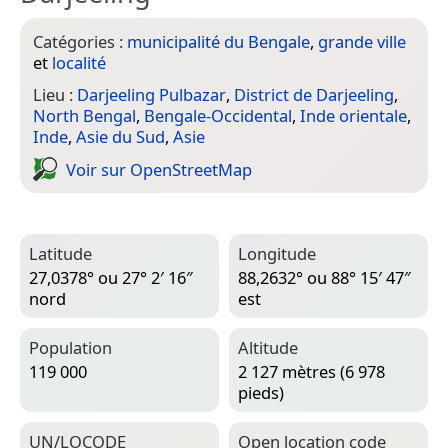
Catégories :
municipalité du Bengale
,
grande ville
et
localité
Lieu :
Darjeeling Pulbazar
,
District de Darjeeling
,
North Bengal
,
Bengale-Occidental
,
Inde orientale
,
Inde
,
Asie du Sud
,
Asie
Voir sur Open­Street­Map
Latitude
Longitude
27,0378° ou 27° 2′ 16″
88,2632° ou 88° 15′ 47″
nord
est
Population
Altitude
119 000
2 127 mètres (6 978
pieds)
UN/LOCODE
Open location code