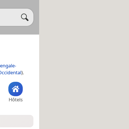
engale-
ccidental
).
Hôtels