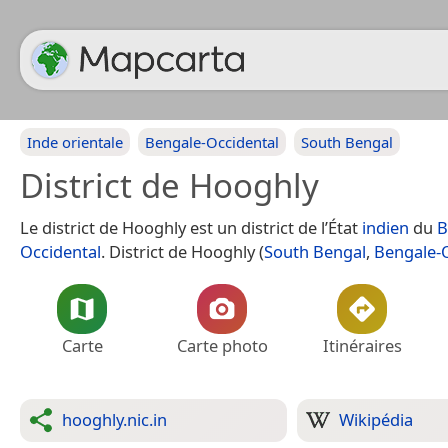
Inde orientale
Bengale-Occidental
South Bengal
District de Hooghly
Le district de Hooghly est un district de l’État
indien
du
B
Occidental
. District de Hooghly (
South Bengal
,
Bengale-O
Carte
Carte photo
Itinéraires
hooghly.nic.in
Wikipédia