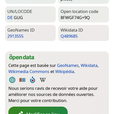
UN/LOCODE
Open location code
DE
GUG
8FWGF74G+9Q
Geo­Names ID
Wiki­data ID
2913555
Q489685
Cette page est basée sur
GeoNames
,
Wikidata
,
Wikimedia Commons
et
Wikipédia
.
Nous serions ravis de recevoir votre aide pour
améliorer nos sources de données ouvertes.
Merci pour votre contribution.