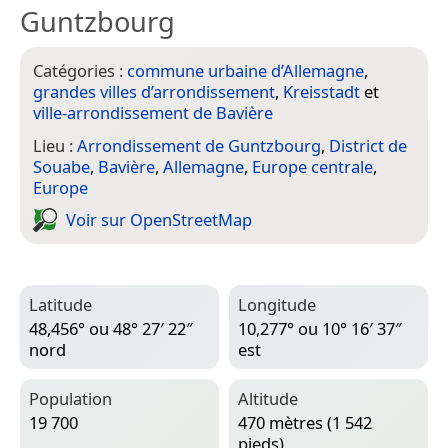
Guntzbourg
Catégories :
commune urbaine d’Allemagne
,
grandes villes d’arrondissement
,
Kreisstadt
et
ville-arrondissement de Bavière
Lieu :
Arrondissement de Guntzbourg
,
District de
Souabe
,
Bavière
,
Allemagne
,
Europe centrale
,
Europe
Voir sur Open­Street­Map
Latitude
Longitude
48,456° ou 48° 27′ 22″
10,277° ou 10° 16′ 37″
nord
est
Population
Altitude
19 700
470 mètres (1 542
pieds)