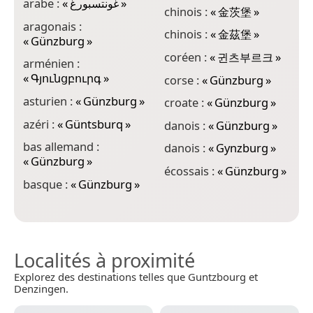
arabe :
«
غونتسبورغ
»
«
chinois :
«
金茨堡
»
aragonais :
e
chinois :
«
金茲堡
»
«
Günzburg
»
f
coréen :
«
귄츠부르크
»
arménien :
«
Գյունցբուրգ
»
f
corse :
«
Günzburg
»
asturien :
«
Günzburg
»
g
croate :
«
Günzburg
»
azéri :
«
Güntsburq
»
g
danois :
«
Günzburg
»
bas allemand :
g
danois :
«
Gynzburg
»
«
Günzburg
»
g
écossais :
«
Günzburg
»
basque :
«
Günzburg
»
«
Localités à proximité
Explorez des destinations telles que Guntzbourg et
Denzingen.