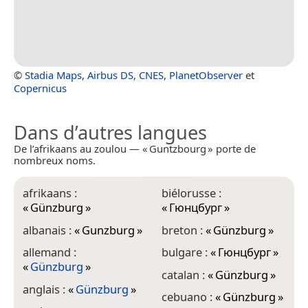
©
Stadia Maps
,
Airbus DS
,
CNES
,
PlanetObserver
et
Copernicus
Dans d’autres langues
De l’afrikaans au zoulou — « Guntzbourg » porte de
nombreux noms.
afrikaans :
biélorusse :
e
«
Günzburg
»
«
Гюнцбург
»
«
albanais :
«
Gunzburg
»
breton :
«
Günzburg
»
e
«
allemand :
bulgare :
«
Гюнцбург
»
«
Günzburg
»
e
catalan :
«
Günzburg
»
«
anglais :
«
Günzburg
»
cebuano :
«
Günzburg
»
e