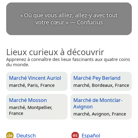
«
Où que vous alliez, allez-y avec tout
votre cœur.
»
—
Confucius
Lieux curieux à découvrir
Apprenez à connaître des lieux fascinants aux quatre coins
du monde.
Marché Vincent Auriol
Marché Pey Berland
marché,
Paris, France
marché,
Bordeaux, France
Marché Mosson
Marché de Montclar-
Avignon
marché,
Montpellier,
France
marché,
Avignon, France
Deutsch
Español