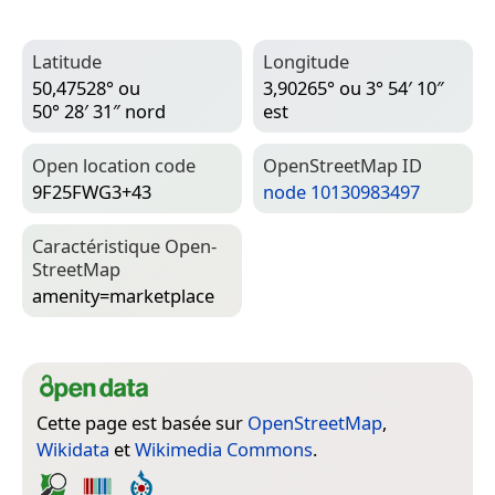
Latitude
Longitude
50,47528° ou
3,90265° ou 3° 54′ 10″
50° 28′ 31″ nord
est
Open location code
Open­Street­Map ID
9F25FWG3+43
node 10130983497
Caractéristique Open­
Street­Map
amenity=­marketplace
Cette page est basée sur
OpenStreetMap
,
Wikidata
et
Wikimedia Commons
.