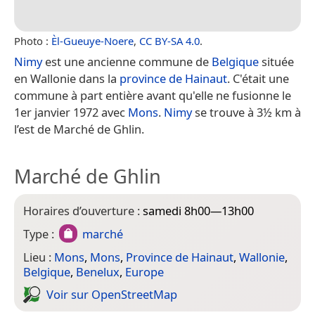
Photo :
Èl-Gueuye-Noere
,
CC BY-SA 4.0
.
Nimy
est une ancienne commune de
Belgique
située
en Wallonie dans la
province de Hainaut
. C'était une
commune à part entière avant qu'elle ne fusionne le
1er janvier 1972 avec
Mons
.
Nimy
se trouve à 3½ km à
l’est de Marché de Ghlin.
Marché de Ghlin
Horaires d’ouverture :
samedi 8h00—13h00
Type :
marché
Lieu :
Mons
,
Mons
,
Province de Hainaut
,
Wallonie
,
Belgique
,
Benelux
,
Europe
Voir sur Open­Street­Map