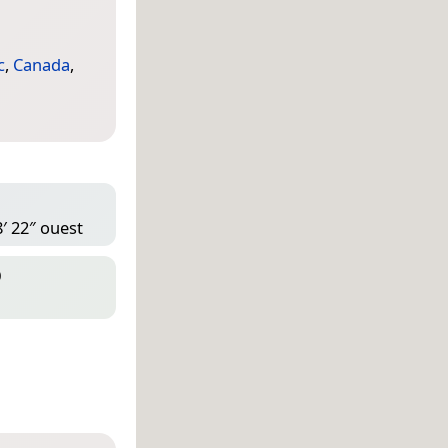
c
,
Canada
,
8′ 22″ ouest
D