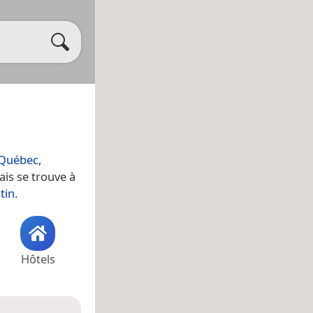
Québec
,
ais se trouve à
tin
.
Hôtels