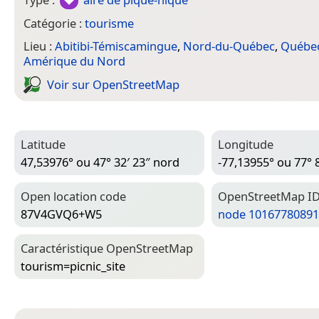
Catégorie :
tourisme
Lieu :
Abitibi-Témiscamingue
,
Nord-du-Québec
,
Québe
Amérique du Nord
Voir sur Open­Street­Map
Latitude
Longitude
47,53976° ou 47° 32′ 23″ nord
-77,13955° ou 77° 
Open location code
Open­Street­Map I
87V4GVQ6+W5
node 10167780891
Caractéristique Open­Street­Map
tourism=­picnic_site