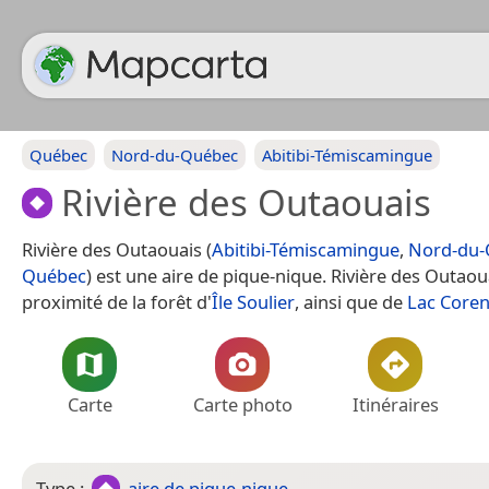
Québec
Nord-du-Québec
Abitibi-Témiscamingue
Rivière des Outaouais
Rivière des Outaouais (
Abitibi-Témiscamingue
,
Nord-du-
Québec
) est une aire de pique-nique. Rivière des Outaou
proximité de la forêt d'
Île Soulier
, ainsi que de
Lac Coren
Carte
Carte photo
Itinéraires
Type :
aire de pique-nique