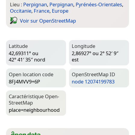
Lieu :
Perpignan
,
Perpignan
,
Pyrénées-Orientales
,
Occitanie
,
France
,
Europe
Voir sur Open­Street­Map
Latitude
Longitude
42,69311° ou
2,86927° ou 2° 52′ 9″
42° 41′ 35″ nord
est
Open location code
Open­Street­Map ID
8FJ4MVV9+6P
node 12074199783
Caractéristique Open­
Street­Map
place=­neighbourhood