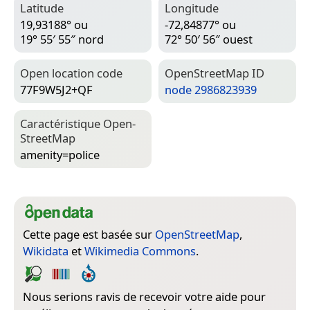
Latitude
Longitude
19,93188° ou
-72,84877° ou
19° 55′ 55″ nord
72° 50′ 56″ ouest
Open location code
Open­Street­Map ID
77F9W5J2+QF
node 2986823939
Caractéristique Open­
Street­Map
amenity=­police
Cette page est basée sur
OpenStreetMap
,
Wikidata
et
Wikimedia Commons
.
Nous serions ravis de recevoir votre aide pour