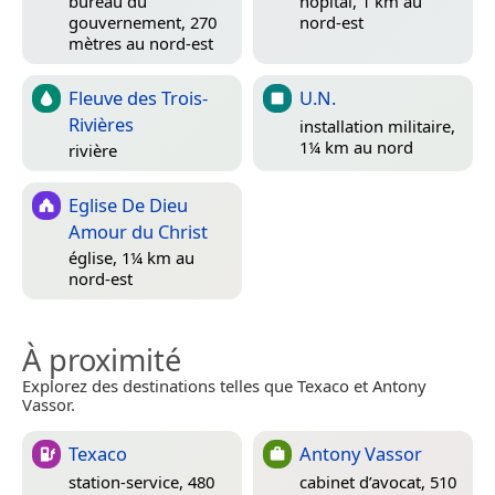
bureau du
hôpital, 1 km au
gouvernement, 270
nord-est
mètres au nord-est
Fleuve des Trois-
U.N.
Rivières
installation militaire,
1¼ km au nord
rivière
Eglise De Dieu
Amour du Christ
église, 1¼ km au
nord-est
À proximité
Explorez des destinations telles que Texaco et Antony
Vassor.
Texaco
Antony Vassor
station-service, 480
cabinet d’avocat, 510