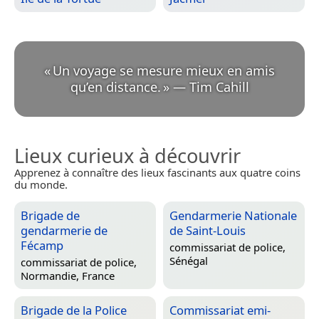
«
Un voyage se mesure mieux en amis
qu’en distance.
»
—
Tim Cahill
Lieux curieux à découvrir
Apprenez à connaître des lieux fascinants aux quatre coins
du monde.
Brigade de
Gendarmerie Nationale
gendarmerie de
de Saint-Louis
Fécamp
commissariat de police,
Sénégal
commissariat de police,
Normandie, France
Brigade de la Police
Commissariat emi-