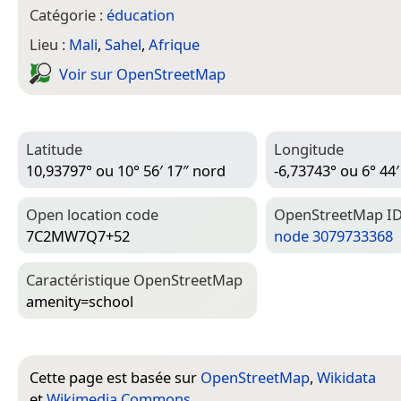
Catégorie :
éducation
Lieu :
Mali
,
Sahel
,
Afrique
Voir sur Open­Street­Map
Latitude
Longitude
10,93797° ou 10° 56′ 17″ nord
-6,73743° ou 6° 44′
Open location code
Open­Street­Map I
7C2MW7Q7+52
node 3079733368
Caractéristique Open­Street­Map
amenity=­school
Cette page est basée sur
OpenStreetMap
,
Wikidata
et
Wikimedia Commons
.