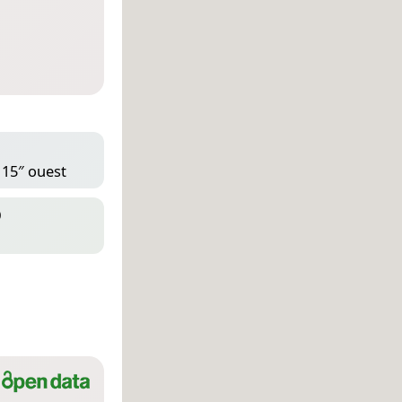
 15″ ouest
D