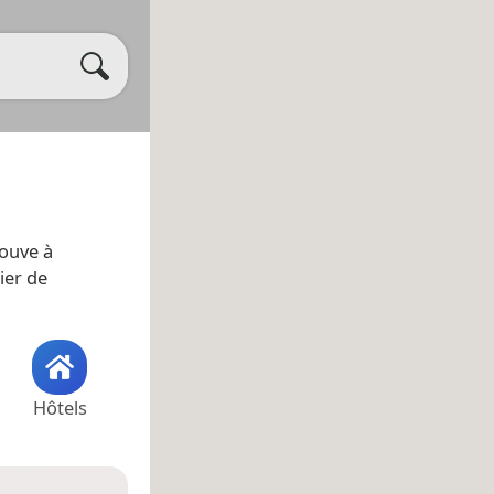
rouve à
ier de
Hôtels