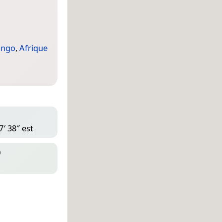
ongo
,
Afrique
′ 38″ est
D