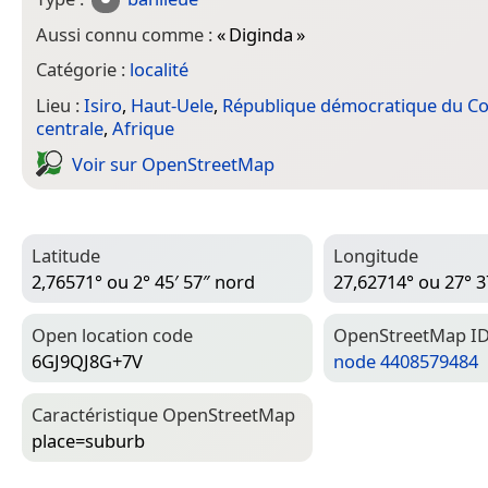
Aussi connu comme :
«
Diginda
»
Catégorie :
localité
Lieu :
Isiro
,
Haut-Uele
,
République démocratique du C
centrale
,
Afrique
Voir sur Open­Street­Map
Latitude
Longitude
2,76571° ou 2° 45′ 57″ nord
27,62714° ou 27° 37
Open location code
Open­Street­Map I
6GJ9QJ8G+7V
node 4408579484
Caractéristique Open­Street­Map
place=­suburb