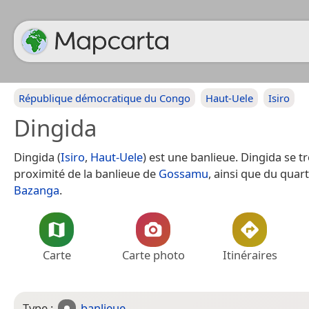
République démocratique du Congo
Haut-Uele
Isiro
Dingida
Dingida (
Isiro
,
Haut-Uele
) est une banlieue. Dingida se t
proximité de la banlieue de
Gossamu
, ainsi que du quart
Bazanga
.
Carte
Carte photo
Itinéraires
Type :
banlieue