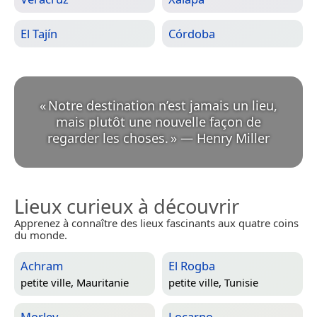
El Tajín
Córdoba
«
Notre destination n’est jamais un lieu,
mais plutôt une nouvelle façon de
regarder les choses.
»
—
Henry Miller
Lieux curieux à découvrir
Apprenez à connaître des lieux fascinants aux quatre coins
du monde.
Achram
El Rogba
petite ville,
Mauritanie
petite ville,
Tunisie
Morley
Locarno