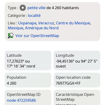
Type :
petite ville
de 4 260 habitants
Catégorie :
localité
Lieu :
Uxpanapa
,
Veracruz
,
Centre du Mexique
,
Mexique
,
Amérique du Nord
Voir sur Open­Street­Map
Latitude
Longitude
17,27623° ou
-94,45136° ou 94° 27′ 5″
17° 16′ 34″ nord
ouest
Population
Open location code
4 260
76977GGX+FF
Open­Street­Map ID
Caractéristique Open­
Street­Map
node 472259586