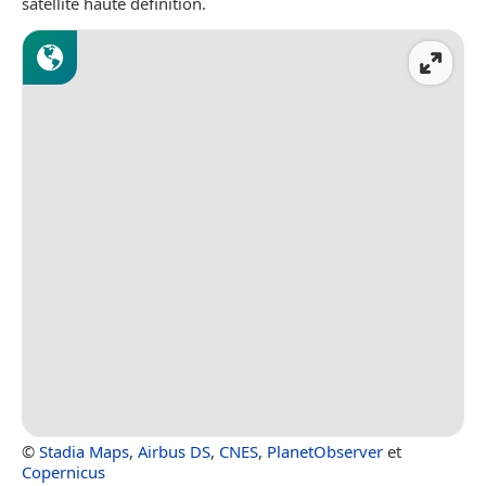
satellite haute définition.
©
Stadia Maps
,
Airbus DS
,
CNES
,
PlanetObserver
et
Copernicus