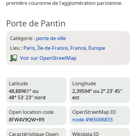
première couronne de l'agglomération parisienne.
Porte de Pantin
Catégorie :
porte de ville
Lieu :
Paris
,
Île-de-France
,
France
,
Europe
Voir sur Open­Street­Map
Latitude
Longitude
48,88961° ou
2,39594° ou 2° 23′ 45″
48° 53′ 23″ nord
est
Open location code
Open­Street­Map ID
8FW4V9QW+R9
node 4965006833
Caractéristique Open­
Wiki­data ID