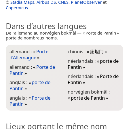
©
Stadia Maps
,
Airbus DS
,
CNES
,
PlanetObserver
et
Copernicus
Dans d’autres langues
De l’allemand au norvégien bokmål — « Porte de Pantin »
porte de nombreux noms.
allemand :
«
Porte
chinois :
«
庞坦门
»
d’Allemagne
»
néerlandais :
«
porte de
allemand :
«
Porte de
Pantin
»
Pantin
»
néerlandais :
«
Porte de
anglais :
«
porte de
Pantin
»
Pantin
»
norvégien bokmål :
anglais :
«
Porte de
«
porte de Pantin
»
Pantin
»
Lieux portant le même nom