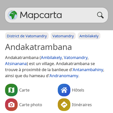
District de Vatomandry
Vatomandry
Ambilakely
Andakatrambana
Andakatrambana (
Ambilakely
,
Vatomandry
,
Atsinanana
) est un village. Andakatrambana se
trouve à proximité de la banlieue d'
Antanambahiny
,
ainsi que du hameau d'
Andranomamy
.
Carte
Hôtels
Carte photo
Itinéraires