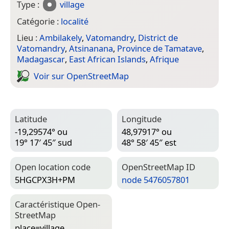
Type :
village
Catégorie :
localité
Lieu :
Ambilakely
,
Vatomandry
,
District de
Vatomandry
,
Atsinanana
,
Province de Tamatave
,
Madagascar
,
East African Islands
,
Afrique
Voir sur Open­Street­Map
Latitude
Longitude
-19,29574° ou
48,97917° ou
19° 17′ 45″ sud
48° 58′ 45″ est
Open location code
Open­Street­Map ID
5HGCPX3H+PM
node 5476057801
Caractéristique Open­
Street­Map
place=­village