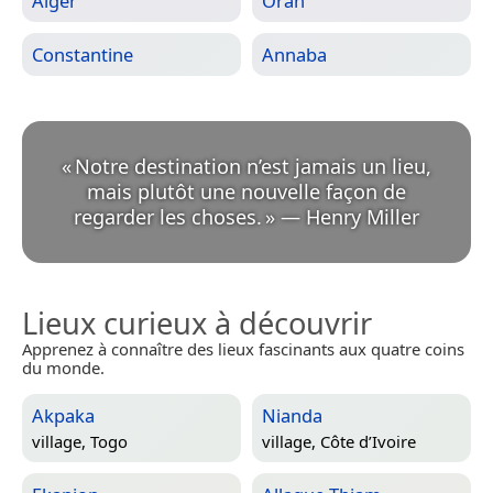
Alger
Oran
Constantine
Annaba
«
Notre destination n’est jamais un lieu,
mais plutôt une nouvelle façon de
regarder les choses.
»
—
Henry Miller
Lieux curieux à découvrir
Apprenez à connaître des lieux fascinants aux quatre coins
du monde.
Akpaka
Nianda
village,
Togo
village,
Côte d’Ivoire