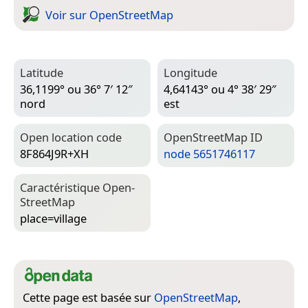
Voir sur Open­Street­Map
Latitude
Longitude
36,1199° ou 36° 7′ 12″
4,64143° ou 4° 38′ 29″
nord
est
Open location code
Open­Street­Map ID
8F864J9R+XH
node 5651746117
Caractéristique Open­
Street­Map
place=­village
Cette page est basée sur
OpenStreetMap
,