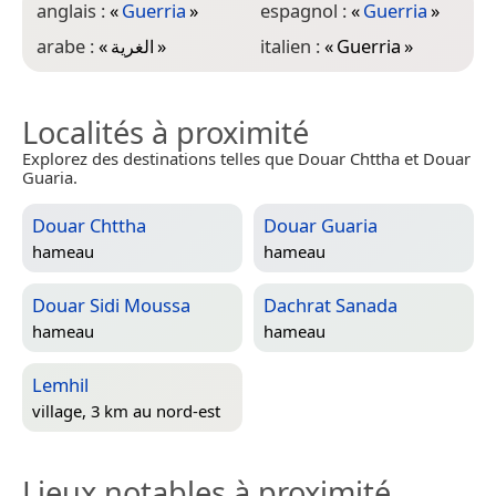
anglais :
«
Guerria
»
espagnol :
«
Guerria
»
arabe :
«
الغرية
»
italien :
«
Guerria
»
Localités à proximité
Explorez des destinations telles que Douar Chttha et Douar
Guaria.
Douar Chttha
Douar Guaria
hameau
hameau
Douar Sidi Moussa
Dachrat Sanada
hameau
hameau
Lemhil
village, 3 km au nord-est
Lieux notables à proximité