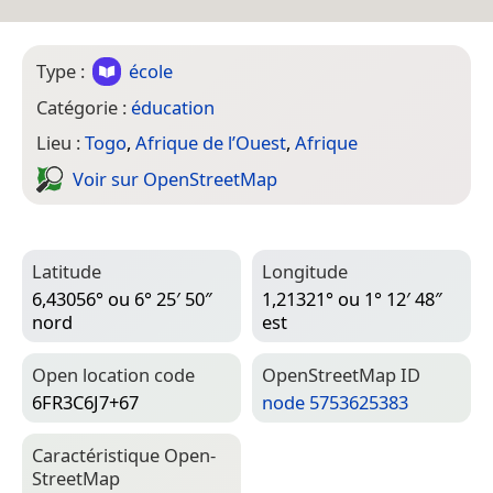
Type :
école
Catégorie :
éducation
Lieu :
Togo
,
Afrique de l’Ouest
,
Afrique
Voir sur Open­Street­Map
Latitude
Longitude
6,43056° ou 6° 25′ 50″
1,21321° ou 1° 12′ 48″
nord
est
Open location code
Open­Street­Map ID
6FR3C6J7+67
node 5753625383
Caractéristique Open­
Street­Map