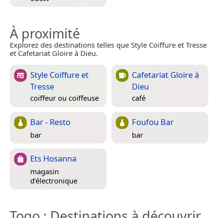
À proximité
Explorez des destinations telles que Style Coiffure et Tresse
et Cafetariat Gloire à Dieu.
Style Coiffure et
Cafetariat Gloire à
Tresse
Dieu
coiffeur ou coiffeuse
café
Bar - Resto
Foufou Bar
bar
bar
Ets Hosanna
magasin
d’électronique
Togo
: Destinations à découvrir