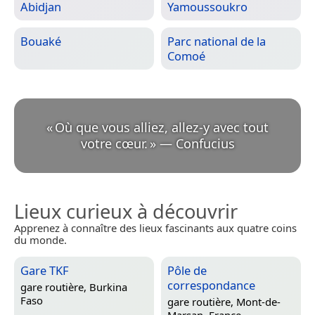
Abidjan
Yamoussoukro
Bouaké
Parc national de la
Comoé
«
Où que vous alliez, allez-y avec tout
votre cœur.
»
—
Confucius
Lieux curieux à découvrir
Apprenez à connaître des lieux fascinants aux quatre coins
du monde.
Gare TKF
Pôle de
correspondance
gare routière,
Burkina
Faso
gare routière,
Mont-de-
Marsan, France