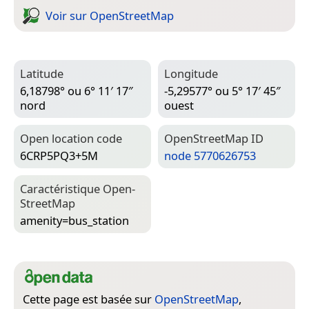
Voir sur Open­Street­Map
Latitude
Longitude
6,18798° ou 6° 11′ 17″
-5,29577° ou 5° 17′ 45″
nord
ouest
Open location code
Open­Street­Map ID
6CRP5PQ3+5M
node 5770626753
Caractéristique Open­
Street­Map
amenity=­bus_station
Cette page est basée sur
OpenStreetMap
,