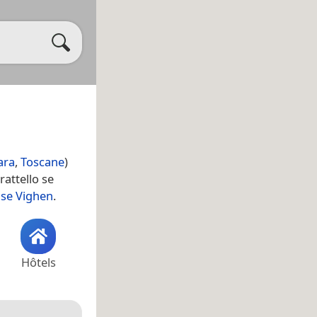
ara
,
Toscane
)
rattello se
se Vighen
.
Hôtels