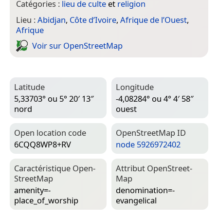
Catégories :
lieu de culte
et
religion
Lieu :
Abidjan
,
Côte d’Ivoire
,
Afrique de l’Ouest
,
Afrique
Voir sur Open­Street­Map
Latitude
Longitude
5,33703° ou 5° 20′ 13″
-4,08284° ou 4° 4′ 58″
nord
ouest
Open location code
Open­Street­Map ID
6CQQ8WP8+RV
node 5926972402
Caractéristique Open­
Attribut Open­Street­
Street­Map
Map
amenity=­
denomination=­
place_of_worship
evangelical