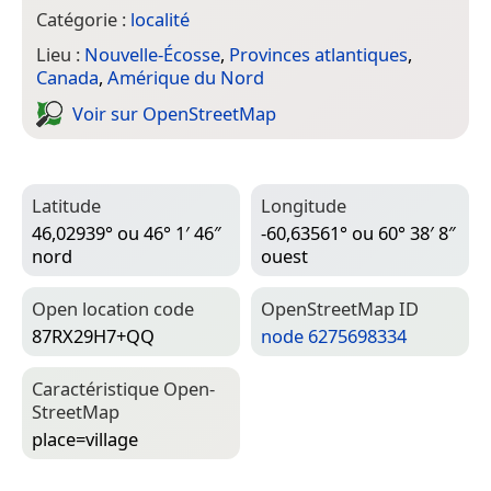
Catégorie :
localité
Lieu :
Nouvelle-Écosse
,
Provinces atlantiques
,
Canada
,
Amérique du Nord
Voir sur Open­Street­Map
Latitude
Longitude
46,02939° ou 46° 1′ 46″
-60,63561° ou 60° 38′ 8″
nord
ouest
Open location code
Open­Street­Map ID
87RX29H7+QQ
node 6275698334
Caractéristique Open­
Street­Map
place=­village