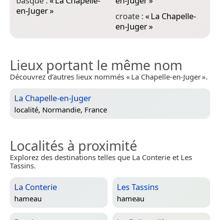
basque :
«
La Chapelle-
en-Juger
»
en-Juger
»
f
croate :
«
La Chapelle-
e
en-Juger
»
Lieux portant le même nom
Découvrez d’autres lieux nommés « La Chapelle-en-Juger ».
La Chapelle-en-Juger
localité,
Normandie, France
Localités à proximité
Explorez des destinations telles que La Conterie et Les
Tassins.
La Conterie
Les Tassins
hameau
hameau