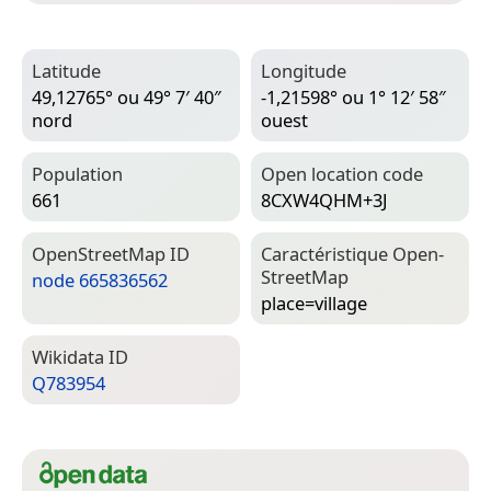
Latitude
Longitude
49,12765° ou 49° 7′ 40″
-1,21598° ou 1° 12′ 58″
nord
ouest
Population
Open location code
661
8CXW4QHM+3J
Open­Street­Map ID
Caractéristique Open­
Street­Map
node 665836562
place=­village
Wiki­data ID
Q783954