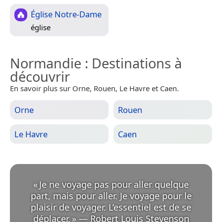
Église Notre-Dame
église
Normandie
: Destinations à
découvrir
En savoir plus sur Orne, Rouen, Le Havre et Caen.
Orne
Rouen
Le Havre
Caen
«
Je ne voyage pas pour aller quelque
part, mais pour aller. Je voyage pour le
plaisir de voyager. L’essentiel est de se
déplacer.
»
—
Robert Louis Stevenson