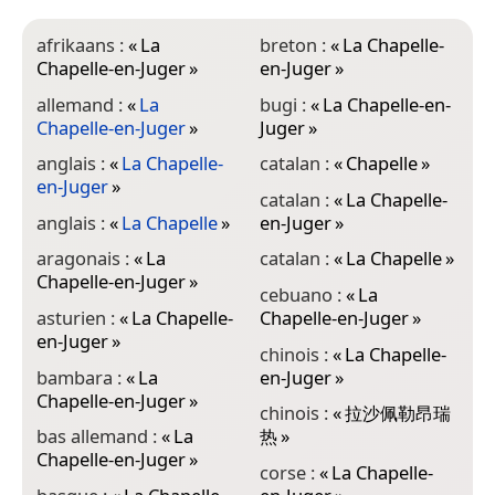
afrikaans :
«
La
breton :
«
La Chapelle-
d
Chapelle-en-Juger
»
en-Juger
»
e
allemand :
«
La
bugi :
«
La Chapelle-en-
é
Chapelle-en-Juger
»
Juger
»
e
anglais :
«
La Chapelle-
catalan :
«
Chapelle
»
e
en-Juger
»
C
catalan :
«
La Chapelle-
anglais :
«
La Chapelle
»
en-Juger
»
e
C
aragonais :
«
La
catalan :
«
La Chapelle
»
Chapelle-en-Juger
»
e
cebuano :
«
La
C
asturien :
«
La Chapelle-
Chapelle-en-Juger
»
en-Juger
»
e
chinois :
«
La Chapelle-
C
bambara :
«
La
en-Juger
»
Chapelle-en-Juger
»
f
chinois :
«
拉沙佩勒昂瑞
e
bas allemand :
«
La
热
»
Chapelle-en-Juger
»
f
corse :
«
La Chapelle-
e