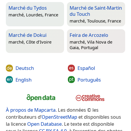
Marché du Tydos
Marché de Saint-Martin
du Touch
marché,
Lourdes, France
marché,
Toulouse, France
Marché de Dokui
Feira de Arcozelo
marché,
Côte d’Ivoire
marché,
Vila Nova de
Gaia, Portugal
Deutsch
Español
English
Português
À propos de Mapcarta
. Les données © les
contributeurs d’
OpenStreetMap
et disponibles sous
la licence
Open Database
. Le texte est disponible
sous la licence
CC BY-SA 4.0
, à l’exception des photos,