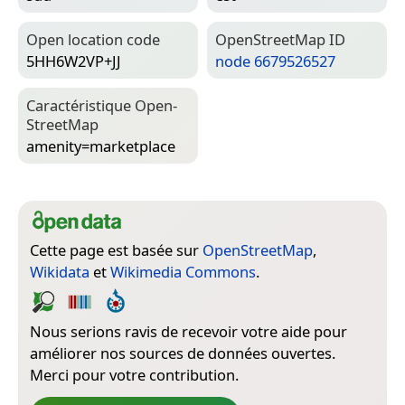
Open location code
Open­Street­Map ID
5HH6W2VP+JJ
node 6679526527
Caractéristique Open­
Street­Map
amenity=­marketplace
Cette page est basée sur
OpenStreetMap
,
Wikidata
et
Wikimedia Commons
.
Nous serions ravis de recevoir votre aide pour
améliorer nos sources de données ouvertes.
Merci pour votre contribution.