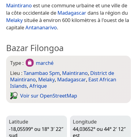
Maintirano
est une commune urbaine et une ville de
la côte occidentale de
Madagascar
dans la région du
Melaky
située à environ 600 kilomètres à l'ouest de la
capitale
Antananarivo
.
Bazar Filongoa
Type :
marché
Lieu :
Tanambao Spm
,
Maintirano
,
District de
Maintirano
,
Melaky
,
Madagascar
,
East African
Islands
,
Afrique
Voir sur Open­Street­Map
Latitude
Longitude
-18,05599° ou 18° 3′ 22″
44,03652° ou 44° 2′ 12″
sud
est