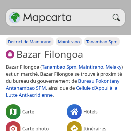
District de Maintirano
Maintirano
Tanambao Spm
Bazar Filongoa
Bazar Filongoa (
Tanambao Spm
,
Maintirano
,
Melaky
)
est un marché. Bazar Filongoa se trouve à proximité
du bureau du gouvernement de
Bureau Fokontany
Antanambao SPM
, ainsi que de
Cellule d’Appui à la
Lutte Anti-acridienne
.
Carte
Hôtels
Carte photo
Itinéraires