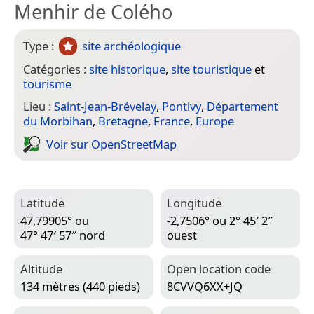
Menhir de Colého
Type :
site archéologique
Catégories :
site historique
,
site touristique
et
tourisme
Lieu :
Saint-Jean-Brévelay
,
Pontivy
,
Département
du Morbihan
,
Bretagne
,
France
,
Europe
Voir sur Open­Street­Map
Latitude
Longitude
47,79905° ou
-2,7506° ou 2° 45′ 2″
47° 47′ 57″ nord
ouest
Altitude
Open location code
134 mètres (440 pieds)
8CVVQ6XX+JQ