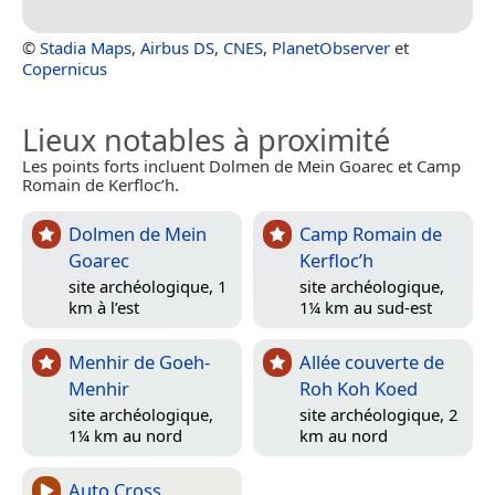
©
Stadia Maps
,
Airbus DS
,
CNES
,
PlanetObserver
et
Copernicus
Lieux notables à proximité
Les points forts incluent Dolmen de Mein Goarec et Camp
Romain de Kerfloc’h.
Dolmen de Mein
Camp Romain de
Goarec
Kerfloc’h
site archéologique, 1
site archéologique,
km à l’est
1¼ km au sud-est
Menhir de Goeh-
Allée couverte de
Menhir
Roh Koh Koed
site archéologique,
site archéologique, 2
1¼ km au nord
km au nord
Auto Cross