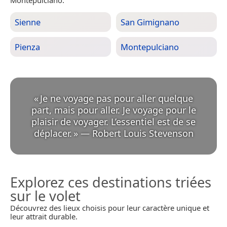
Montepulciano.
Sienne
San Gimignano
Pienza
Montepulciano
«
Je ne voyage pas pour aller quelque
part, mais pour aller. Je voyage pour le
plaisir de voyager. L’essentiel est de se
déplacer.
»
—
Robert Louis Stevenson
Explorez ces destinations triées
sur le volet
Découvrez des lieux choisis pour leur caractère unique et
leur attrait durable.