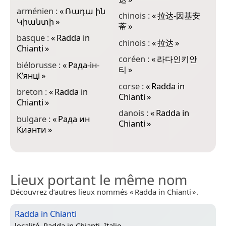
arménien :
«
Ռադա ին
chinois :
«
拉达-因基安
h
Կիանտի
»
蒂
»
C
basque :
«
Radda in
chinois :
«
拉达
»
i
Chianti
»
C
coréen :
«
라다인키안
biélorusse :
«
Рада-ін-
티
»
i
К’янці
»
C
corse :
«
Radda in
breton :
«
Radda in
Chianti
»
i
Chianti
»
R
danois :
«
Radda in
bulgare :
«
Рада ин
Chianti
»
i
Кианти
»
C
Lieux portant le même nom
Découvrez d’autres lieux nommés « Radda in Chianti ».
Radda in Chianti
localité,
Radda in Chianti, Italie