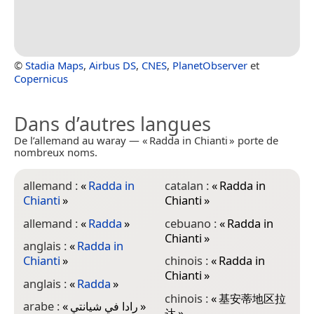
©
Stadia Maps
,
Airbus DS
,
CNES
,
PlanetObserver
et
Copernicus
Dans d’autres langues
De l’allemand au waray — « Radda in Chianti » porte de
nombreux noms.
allemand :
«
Radda in
catalan :
«
Radda in
e
Chianti
»
Chianti
»
C
allemand :
«
Radda
»
cebuano :
«
Radda in
e
Chianti
»
C
anglais :
«
Radda in
Chianti
»
chinois :
«
Radda in
f
Chianti
»
C
anglais :
«
Radda
»
chinois :
«
基安蒂地区拉
g
arabe :
«
رادا في شيانتي
»
达
»
Κ