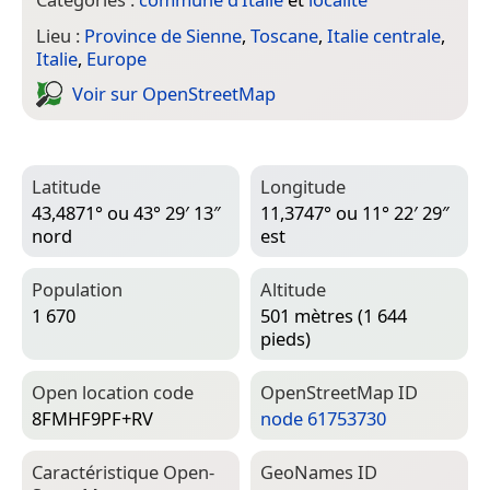
Lieu :
Province de Sienne
,
Toscane
,
Italie centrale
,
Italie
,
Europe
Voir sur Open­Street­Map
Latitude
Longitude
43,4871° ou 43° 29′ 13″
11,3747° ou 11° 22′ 29″
nord
est
Population
Altitude
1 670
501 mètres (1 644
pieds)
Open location code
Open­Street­Map ID
8FMHF9PF+RV
node 61753730
Caractéristique Open­
Geo­Names ID