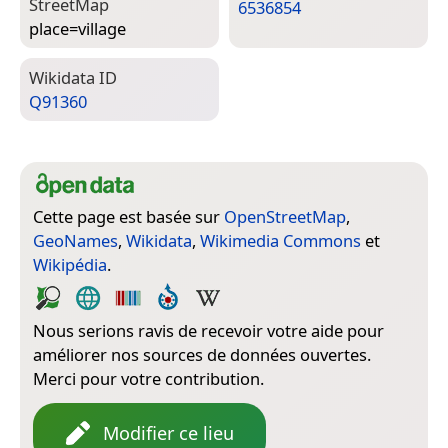
Street­Map
6536854
place=­village
Wiki­data ID
Q91360
Cette page est basée sur
OpenStreetMap
,
GeoNames
,
Wikidata
,
Wikimedia Commons
et
Wikipédia
.
Nous serions ravis de recevoir votre aide pour
améliorer nos sources de données ouvertes.
Merci pour votre contribution.
Modifier ce lieu