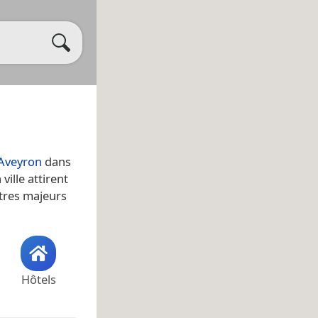
Aveyron
dans
ville attirent
ntres majeurs
Hôtels