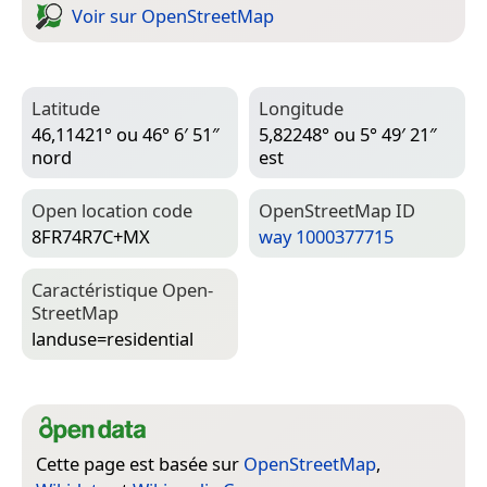
Voir sur Open­Street­Map
Latitude
Longitude
46,11421° ou 46° 6′ 51″
5,82248° ou 5° 49′ 21″
nord
est
Open location code
Open­Street­Map ID
8FR74R7C+MX
way 1000377715
Caractéristique Open­
Street­Map
landuse=­residential
Cette page est basée sur
OpenStreetMap
,