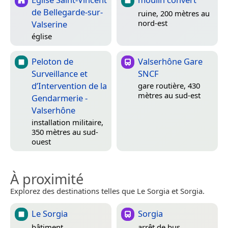
de Bellegarde-sur-
ruine, 200 mètres au
nord-est
Valserine
église
Peloton de
Valserhône Gare
Surveillance et
SNCF
d’Intervention de la
gare routière, 430
mètres au sud-est
Gendarmerie -
Valserhône
installation militaire,
350 mètres au sud-
ouest
À proximité
Explorez des destinations telles que Le Sorgia et Sorgia.
Le Sorgia
Sorgia
bâtiment
arrêt de bus