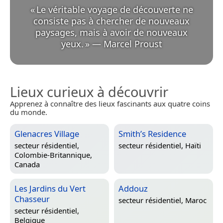
«
Le véritable voyage de découverte ne
consiste pas à chercher de nouveaux
paysages, mais à avoir de nouveaux
yeux.
»
—
Marcel Proust
Lieux curieux à découvrir
Apprenez à connaître des lieux fascinants aux quatre coins
du monde.
Glenacres Village
Smith’s Residence
secteur résidentiel,
secteur résidentiel,
Haïti
Colombie-Britannique,
Canada
Les Jardins du Vert
Addouz
Chasseur
secteur résidentiel,
Maroc
secteur résidentiel,
Belgique