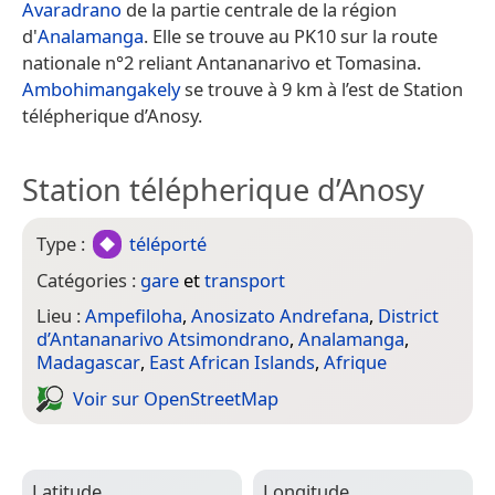
Avaradrano
de la partie centrale de la région
d'
Analamanga
. Elle se trouve au PK10 sur la route
nationale n°2 reliant Antananarivo et Tomasina.
Ambohimangakely
se trouve à 9 km à l’est de Station
télépherique d’Anosy.
Station télépherique d’Anosy
Type :
téléporté
Catégories :
gare
et
transport
Lieu :
Ampefiloha
,
Anosizato Andrefana
,
District
d’Antananarivo Atsimondrano
,
Analamanga
,
Madagascar
,
East African Islands
,
Afrique
Voir sur Open­Street­Map
Latitude
Longitude