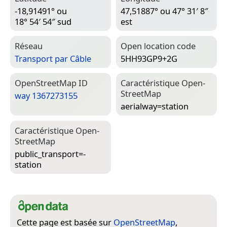
-18,91491° ou
47,51887° ou 47° 31′ 8″
18° 54′ 54″ sud
est
Réseau
Open location code
Transport par Câble
5HH93GP9+2G
Open­Street­Map ID
Caractéristique Open­
Street­Map
way 1367273155
aerialway=­station
Caractéristique Open­
Street­Map
public_transport=­
station
Cette page est basée sur
OpenStreetMap
,