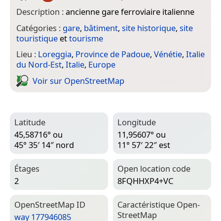
Description :
ancienne gare ferroviaire italienne
Catégories :
gare
,
bâtiment
,
site historique
,
site
touristique
et
tourisme
Lieu :
Loreggia
,
Province de Padoue
,
Vénétie
,
Italie
du Nord-Est
,
Italie
,
Europe
Voir sur Open­Street­Map
Latitude
Longitude
45,58716° ou
11,95607° ou
45° 35′ 14″ nord
11° 57′ 22″ est
Étages
Open location code
2
8FQHHXP4+VC
Open­Street­Map ID
Caractéristique Open­
Street­Map
way 177946085