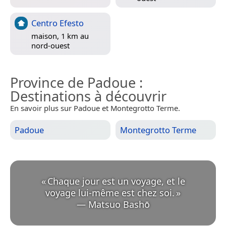
Centro Efesto
maison, 1 km au
nord-ouest
Province de Padoue
:
Destinations à découvrir
En savoir plus sur Padoue et Montegrotto Terme.
Padoue
Montegrotto Terme
«
Chaque jour est un voyage, et le
voyage lui-même est chez soi.
»
—
Matsuo Bashō