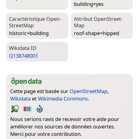
building=­yes
Caractéristique Open­
Attribut Open­Street­
Street­Map
Map
historic=­building
roof-shape=­hipped
Wiki­data ID
Q138748001
Cette page est basée sur
OpenStreetMap
,
Wikidata
et
Wikimedia Commons
.
Nous serions ravis de recevoir votre aide pour
améliorer nos sources de données ouvertes.
Merci pour votre contribution.