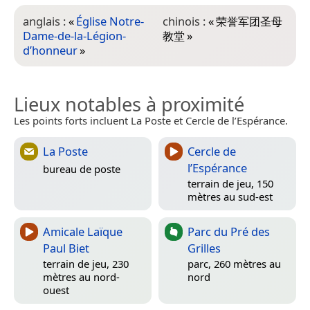
anglais :
«
Église Notre-
chinois :
«
荣誉军团圣母
Dame-de-la-Légion-
教堂
»
d’honneur
»
Lieux notables à proximité
Les points forts incluent La Poste et Cercle de l’Espérance.
La Poste
Cercle de
l’Espérance
bureau de poste
terrain de jeu, 150
mètres au sud-est
Amicale Laïque
Parc du Pré des
Paul Biet
Grilles
terrain de jeu, 230
parc, 260 mètres au
mètres au nord-
nord
ouest