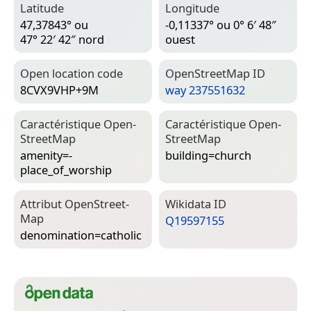
Latitude
Longitude
47,37843° ou
-0,11337° ou 0° 6′ 48″
47° 22′ 42″ nord
ouest
Open location code
Open­Street­Map ID
8CVX9VHP+9M
way 237551632
Caractéristique Open­
Caractéristique Open­
Street­Map
Street­Map
amenity=­
building=­church
place_of_worship
Attribut Open­Street­
Wiki­data ID
Map
Q19597155
denomination=­catholic