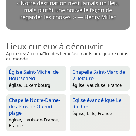
«
Notre destination n’est jamais un lieu,
mais plutôt une nouvelle façon de
regarder les choses.
»
—
Henry Miller
Lieux curieux à découvrir
Apprenez à connaître des lieux fascinants aux quatre coins
du monde.
Église Saint-Michel de
Chapelle Saint-Marc de
Bourscheid
Villelaure
église,
Luxembourg
église,
Vaucluse, France
Chapelle Notre-Dame-
Église évangélique Le
des-Pins de Quend-
Rocher
plage
église,
Lille, France
église,
Hauts-de-France,
France