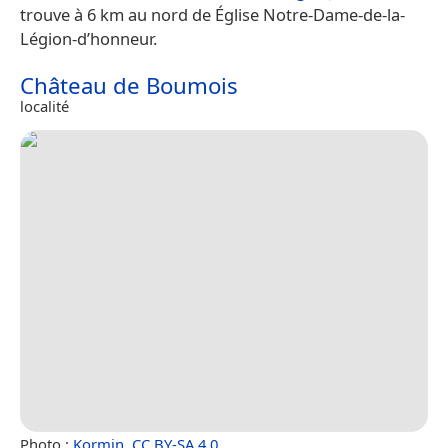
trouve à 6 km au nord de Église Notre-Dame-de-la-
Légion-d’honneur.
Château de Boumois
localité
Photo :
Kormin
,
CC BY-SA 4.0
.