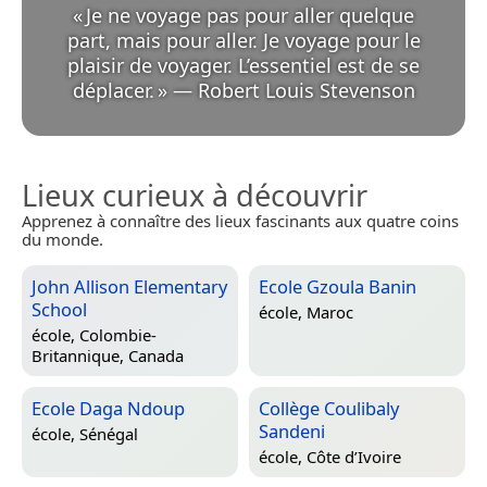
«
Je ne voyage pas pour aller quelque
part, mais pour aller. Je voyage pour le
plaisir de voyager. L’essentiel est de se
déplacer.
»
—
Robert Louis Stevenson
Lieux curieux à découvrir
Apprenez à connaître des lieux fascinants aux quatre coins
du monde.
John Allison Elementary
Ecole Gzoula Banin
School
école,
Maroc
école,
Colombie-
Britannique, Canada
Ecole Daga Ndoup
Collège Coulibaly
Sandeni
école,
Sénégal
école,
Côte d’Ivoire