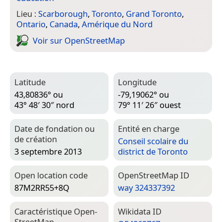
Lieu :
Scarborough
,
Toronto
,
Grand Toronto
,
Ontario
,
Canada
,
Amérique du Nord
Voir sur Open­Street­Map
Latitude
Longitude
43,80836° ou
-79,19062° ou
43° 48′ 30″ nord
79° 11′ 26″ ouest
Date de fondation ou
Entité en charge
de création
Conseil scolaire du
3 septembre 2013
district de Toronto
Open location code
Open­Street­Map ID
87M2RR55+8Q
way 324337392
Caractéristique Open­
Wiki­data ID
Street­Map