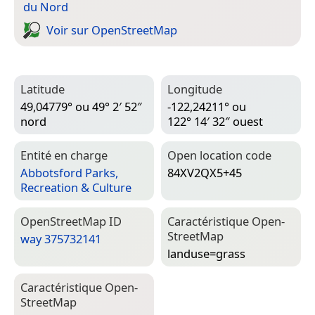
du Nord
Voir sur Open­Street­Map
Latitude
Longitude
49,04779° ou 49° 2′ 52″
-122,24211° ou
nord
122° 14′ 32″ ouest
Entité en charge
Open location code
Abbotsford Parks,
84XV2QX5+45
Recreation & Culture
Open­Street­Map ID
Caractéristique Open­
Street­Map
way 375732141
landuse=­grass
Caractéristique Open­
Street­Map