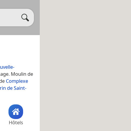
uvelle-
rrage. Moulin de
 de
Complexe
rin de Saint-
Hôtels